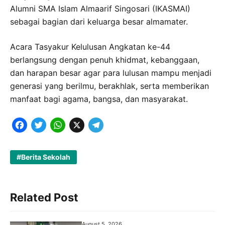
Alumni SMA Islam Almaarif Singosari (IKASMAI)
sebagai bagian dari keluarga besar almamater.
Acara Tasyakur Kelulusan Angkatan ke-44
berlangsung dengan penuh khidmat, kebanggaan,
dan harapan besar agar para lulusan mampu menjadi
generasi yang berilmu, berakhlak, serta memberikan
manfaat bagi agama, bangsa, dan masyarakat.
F
T
W
X
T
a
w
h
e
c
i
a
l
Berita Sekolah
e
t
t
e
b
t
s
g
Related Post
o
e
A
r
o
r
p
a
August 5, 2026