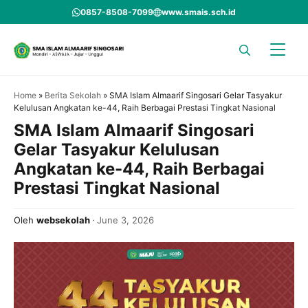
Skip
0857-8508-7099
www.smais.sch.id
to
content
Home
»
Berita Sekolah
»
SMA Islam Almaarif Singosari Gelar Tasyakur
Kelulusan Angkatan ke-44, Raih Berbagai Prestasi Tingkat Nasional
SMA Islam Almaarif Singosari
Gelar Tasyakur Kelulusan
Angkatan ke-44, Raih Berbagai
Prestasi Tingkat Nasional
Oleh
websekolah
June 3, 2026