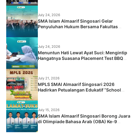
2026/2027
July 24, 2026
SMA Islam Almaarif Singosari Gelar
Penyuluhan Hukum Bersama Fakultas
Hukum Universitas Islam Malang
July 24, 2026
Menuntun Hati Lewat Ayat Suci: Mengintip
Hangatnya Suasana Placement Test BBQ
Siswa Baru SMA Islam Almaarif Singosari
July 21, 2026
MPLS SMAI Almaarif Singosari 2026
Hadirkan Petualangan Edukatif “School
Adventure: Jelajah Dunia Baru, Raih Masa
Depan”
July 15, 2026
SMA Islam Almaarif Singosari Borong Juara
di Olimpiade Bahasa Arab (OBA) Ke-9
Tingkat Kabupaten