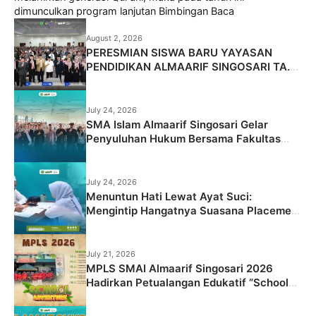
dimunculkan program lanjutan Bimbingan Baca
August 2, 2026
PERESMIAN SISWA BARU YAYASAN
PENDIDIKAN ALMAARIF SINGOSARI TA.
2026/2027
July 24, 2026
SMA Islam Almaarif Singosari Gelar
Penyuluhan Hukum Bersama Fakultas
Hukum Universitas Islam Malang
July 24, 2026
Menuntun Hati Lewat Ayat Suci:
Mengintip Hangatnya Suasana Placement
Test BBQ Siswa Baru SMA Islam Almaarif
Singosari
July 21, 2026
MPLS SMAI Almaarif Singosari 2026
Hadirkan Petualangan Edukatif “School
Adventure: Jelajah Dunia Baru, Raih Masa
Depan”