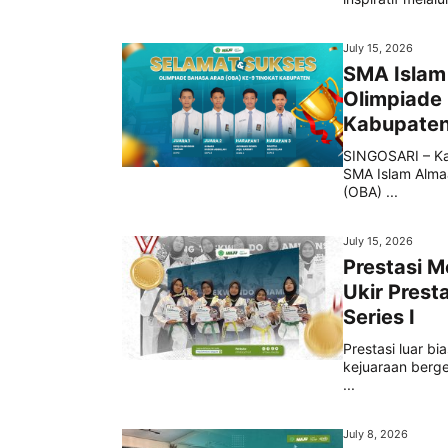
July 15, 2026
SMA Islam 
Olimpiade
Kabupate
SINGOSARI – Ka
SMA Islam Almaa
(OBA) ...
July 15, 2026
Prestasi 
Ukir Pres
Series I
Prestasi luar bi
kejuaraan ber
...
July 8, 2026