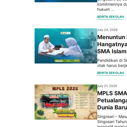
komitmennya da
hukum ...
BERITA SEKOLAH
July 24, 2026
Menuntun H
Hangatnya
SMA Islam 
Pendidikan di S
otak harus berj
BERITA SEKOLAH
July 21, 2026
MPLS SMAI
Petualanga
Dunia Baru
Singosari – Ma
Singosari Tahun
inspiratif melalui 