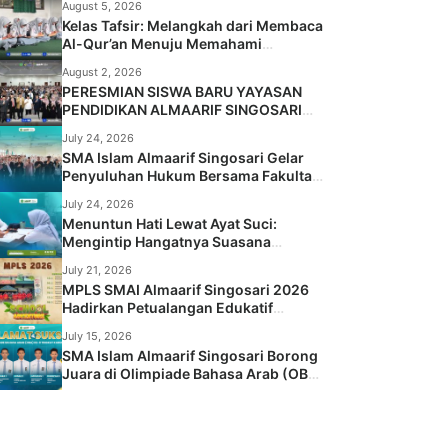
August 5, 2026
Kelas Tafsir: Melangkah dari Membaca
Al-Qur’an Menuju Memahami
Maknanya
August 2, 2026
PERESMIAN SISWA BARU YAYASAN
PENDIDIKAN ALMAARIF SINGOSARI
TA. 2026/2027
July 24, 2026
SMA Islam Almaarif Singosari Gelar
Penyuluhan Hukum Bersama Fakultas
Hukum Universitas Islam Malang
July 24, 2026
Menuntun Hati Lewat Ayat Suci:
Mengintip Hangatnya Suasana
Placement Test BBQ Siswa Baru SMA
July 21, 2026
Islam Almaarif Singosari
MPLS SMAI Almaarif Singosari 2026
Hadirkan Petualangan Edukatif
“School Adventure: Jelajah Dunia
July 15, 2026
Baru, Raih Masa Depan”
SMA Islam Almaarif Singosari Borong
Juara di Olimpiade Bahasa Arab (OBA)
Ke-9 Tingkat Kabupaten