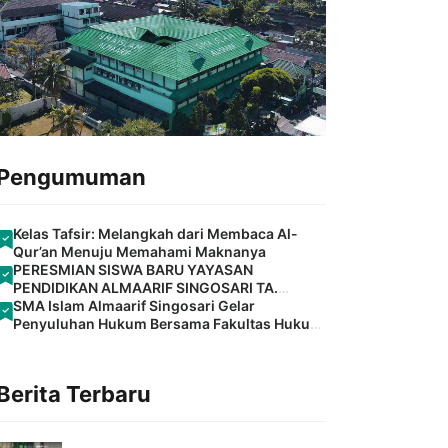
Pengumuman
Kelas Tafsir: Melangkah dari Membaca Al-
Qur’an Menuju Memahami Maknanya
PERESMIAN SISWA BARU YAYASAN
PENDIDIKAN ALMAARIF SINGOSARI TA.
2026/2027
SMA Islam Almaarif Singosari Gelar
Penyuluhan Hukum Bersama Fakultas Hukum
Universitas Islam Malang
Berita Terbaru