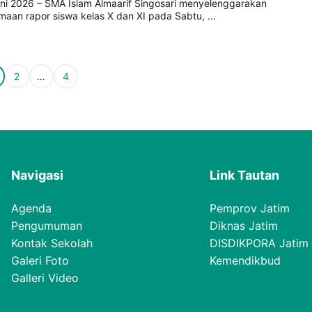
uni 2026 – SMA Islam Almaarif Singosari menyelenggarakan
maan rapor siswa kelas X dan XI pada Sabtu, ...
e
Page
Page
2
…
4
Navigasi
Link Tautan
Agenda
Pemprov Jatim
Pengumuman
Diknas Jatim
Kontak Sekolah
DISDIKPORA Jatim
Galeri Foto
Kemendikbud
Galleri Video