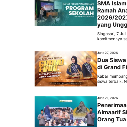
SMA Islam 
Ramah Ana
2026/2027
yang Ungg
Singosari, 7 Ju
komitmennya seb
June 27, 2026
Dua Siswa 
di Grand F
Kabar membangg
siswa terbaik, N
June 21, 2026
Penerimaa
Almaarif S
Orang Tua