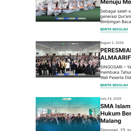
Menuju M
Sebagai salah s
generasi Qur’an
Bimbingan Baca 
BERITA SEKOLAH
August 2, 2026
PERESMIA
ALMAARIF
SINGOSARI – Yay
membuka Tahun
Wali Peserta Didi
BERITA SEKOLAH
July 24, 2026
SMA Islam 
Hukum Ber
Malang
Singosari, 23 J