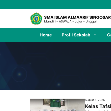
Skip
to
content
Home
Profil Sekolah
G
August 5, 2026
Kelas Tafs