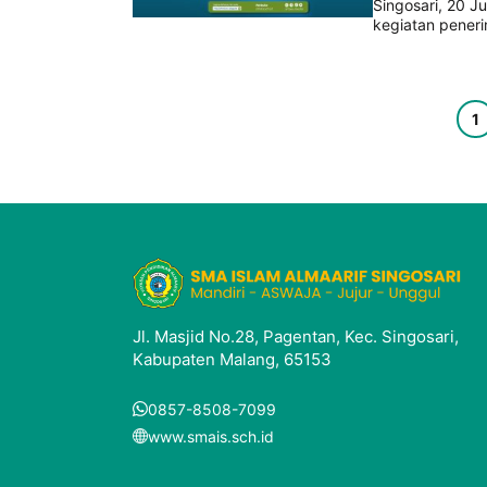
Singosari, 20 J
kegiatan peneri
Pag
1
Jl. Masjid No.28, Pagentan, Kec. Singosari,
Kabupaten Malang, 65153
0857-8508-7099
www.smais.sch.id