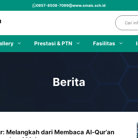
0857-8508-7099
www.smais.sch.id
Search
allery
Prestasi & PTN
Fasilitas
Berita
ir: Melangkah dari Membaca Al-Qur’an