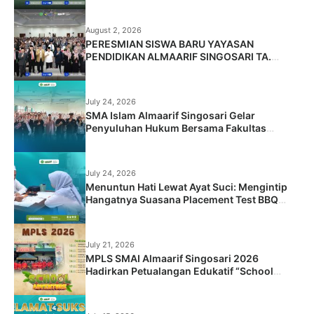
August 2, 2026
PERESMIAN SISWA BARU YAYASAN
PENDIDIKAN ALMAARIF SINGOSARI TA.
2026/2027
July 24, 2026
SMA Islam Almaarif Singosari Gelar
Penyuluhan Hukum Bersama Fakultas
Hukum Universitas Islam Malang
July 24, 2026
Menuntun Hati Lewat Ayat Suci: Mengintip
Hangatnya Suasana Placement Test BBQ
Siswa Baru SMA Islam Almaarif Singosari
July 21, 2026
MPLS SMAI Almaarif Singosari 2026
Hadirkan Petualangan Edukatif “School
Adventure: Jelajah Dunia Baru, Raih Masa
Depan”