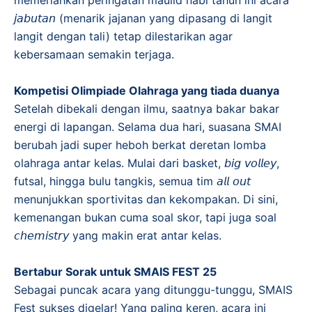
𝘫𝘢𝘣𝘶𝘵𝘢𝘯 (menarik jajanan yang dipasang di langit
langit dengan tali) tetap dilestarikan agar
kebersamaan semakin terjaga.
Kompetisi Olimpiade Olahraga yang tiada duanya
​Setelah dibekali dengan ilmu, saatnya bakar bakar
energi di lapangan. Selama dua hari, suasana SMAI
berubah jadi super heboh berkat deretan lomba
olahraga antar kelas. Mulai dari basket, 𝘣𝘪𝘨 𝘷𝘰𝘭𝘭𝘦𝘺,
futsal, hingga bulu tangkis, semua tim 𝘢𝘭𝘭 𝘰𝘶𝘵
menunjukkan sportivitas dan kekompakan. Di sini,
kemenangan bukan cuma soal skor, tapi juga soal
𝘤𝘩𝘦𝘮𝘪𝘴𝘵𝘳𝘺 yang makin erat antar kelas.
​Bertabur Sorak untuk SMAIS FEST 25
​Sebagai puncak acara yang ditunggu-tunggu, SMAIS
Fest sukses digelar! Yang paling keren, acara ini