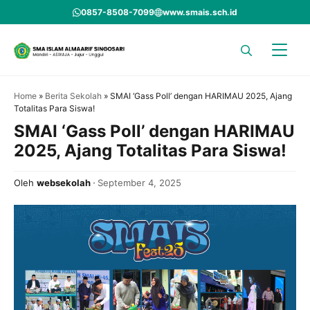
Skip
0857-8508-7099
www.smais.sch.id
to
content
Home
»
Berita Sekolah
»
SMAI ‘Gass Poll’ dengan HARIMAU 2025, Ajang
Totalitas Para Siswa!
SMAI ‘Gass Poll’ dengan HARIMAU
2025, Ajang Totalitas Para Siswa!
Oleh
websekolah
September 4, 2025