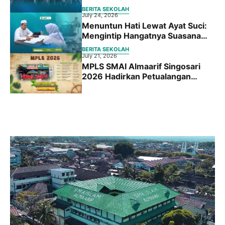
Bersama Fakultas Hukum
BERITA SEKOLAH
Universitas Islam Malang
July 24, 2026
Menuntun Hati Lewat Ayat Suci:
Mengintip Hangatnya Suasana
Placement Test BBQ Siswa Baru
BERITA SEKOLAH
SMA Islam Almaarif Singosari
July 21, 2026
MPLS SMAI Almaarif Singosari
2026 Hadirkan Petualangan
Edukatif “School Adventure:
Jelajah Dunia Baru, Raih Masa
Depan”