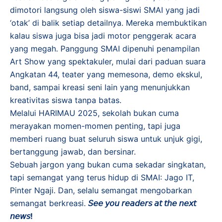
dimotori langsung oleh siswa-siswi SMAI yang jadi
‘otak’ di balik setiap detailnya. Mereka membuktikan
kalau siswa juga bisa jadi motor penggerak acara
yang megah. Panggung SMAI dipenuhi penampilan
Art Show yang spektakuler, mulai dari paduan suara
Angkatan 44, teater yang memesona, demo ekskul,
band, sampai kreasi seni lain yang menunjukkan
kreativitas siswa tanpa batas.
​Melalui HARIMAU 2025, sekolah bukan cuma
merayakan momen-momen penting, tapi juga
memberi ruang buat seluruh siswa untuk unjuk gigi,
bertanggung jawab, dan bersinar.
Sebuah jargon yang bukan cuma sekadar singkatan,
tapi semangat yang terus hidup di SMAI: Jago IT,
Pinter Ngaji. Dan, selalu semangat mengobarkan
semangat berkreasi.
𝘚𝘦𝘦 𝘺𝘰𝘶 𝘳𝘦𝘢𝘥𝘦𝘳𝘴 𝘢𝘵 𝘵𝘩𝘦 𝘯𝘦𝘹𝘵
𝘯𝘦𝘸𝘴!