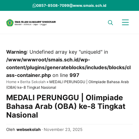
Skip
0857-8508-7099
www.smais.sch.id
to
content
Warning
: Undefined array key "uniqueId" in
/www/wwwroot/smais.sch.id/wp-
content/plugins/generateblocks/includes/blocks/cl
ass-container.php
on line
997
Home
»
Berita Sekolah
»
MEDALI PERUNGGU | Olimpiade Bahasa Arab
(OBA) ke-8 Tingkat Nasional
MEDALI PERUNGGU | Olimpiade
Bahasa Arab (OBA) ke-8 Tingkat
Nasional
Oleh
websekolah
November 23, 2025