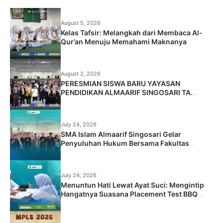
August 5, 2026
Kelas Tafsir: Melangkah dari Membaca Al-
Qur’an Menuju Memahami Maknanya
August 2, 2026
PERESMIAN SISWA BARU YAYASAN
PENDIDIKAN ALMAARIF SINGOSARI TA.
2026/2027
July 24, 2026
SMA Islam Almaarif Singosari Gelar
Penyuluhan Hukum Bersama Fakultas
Hukum Universitas Islam Malang
July 24, 2026
Menuntun Hati Lewat Ayat Suci: Mengintip
Hangatnya Suasana Placement Test BBQ
Siswa Baru SMA Islam Almaarif Singosari