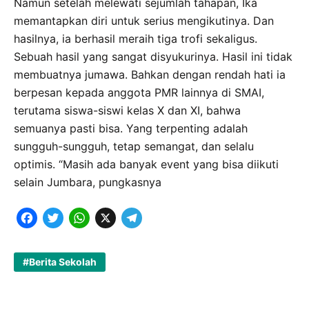
Namun setelah melewati sejumlah tahapan, Ika
memantapkan diri untuk serius mengikutinya. Dan
hasilnya, ia berhasil meraih tiga trofi sekaligus.
Sebuah hasil yang sangat disyukurinya. Hasil ini tidak
membuatnya jumawa. Bahkan dengan rendah hati ia
berpesan kepada anggota PMR lainnya di SMAI,
terutama siswa-siswi kelas X dan XI, bahwa
semuanya pasti bisa. Yang terpenting adalah
sungguh-sungguh, tetap semangat, dan selalu
optimis. “Masih ada banyak event yang bisa diikuti
selain Jumbara, pungkasnya
F
T
W
X
T
a
w
h
e
c
i
a
l
Berita Sekolah
e
t
t
e
b
t
s
g