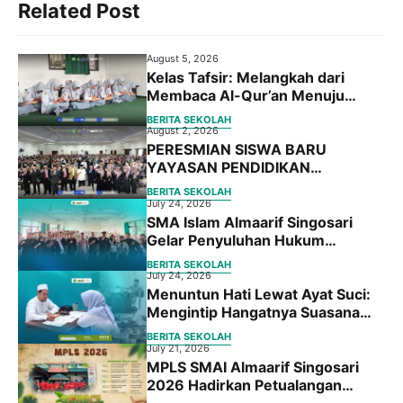
Related Post
o
e
A
r
o
r
p
a
August 5, 2026
k
p
m
Kelas Tafsir: Melangkah dari
Membaca Al-Qur’an Menuju
Memahami Maknanya
BERITA SEKOLAH
August 2, 2026
PERESMIAN SISWA BARU
YAYASAN PENDIDIKAN
ALMAARIF SINGOSARI TA.
BERITA SEKOLAH
2026/2027
July 24, 2026
SMA Islam Almaarif Singosari
Gelar Penyuluhan Hukum
Bersama Fakultas Hukum
BERITA SEKOLAH
Universitas Islam Malang
July 24, 2026
Menuntun Hati Lewat Ayat Suci:
Mengintip Hangatnya Suasana
Placement Test BBQ Siswa Baru
BERITA SEKOLAH
SMA Islam Almaarif Singosari
July 21, 2026
MPLS SMAI Almaarif Singosari
2026 Hadirkan Petualangan
Edukatif “School Adventure: