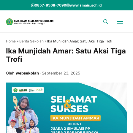
Skip
0857-8508-7099
www.smais.sch.id
to
content
Home
»
Berita Sekolah
»
Ika Munjidah Amar: Satu Aksi Tiga Trofi
Ika Munjidah Amar: Satu Aksi Tiga
Trofi
Oleh
websekolah
September 23, 2025