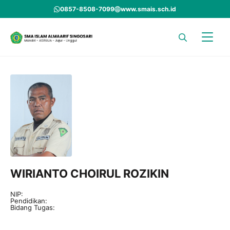
Skip
0857-8508-7099
www.smais.sch.id
to
content
WIRIANTO CHOIRUL ROZIKIN
NIP:
Pendidikan:
Bidang Tugas: