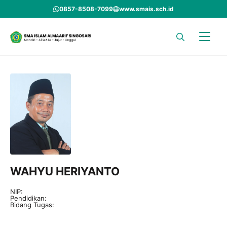
Skip
0857-8508-7099
www.smais.sch.id
to
content
WAHYU HERIYANTO
NIP:
Pendidikan:
Bidang Tugas: