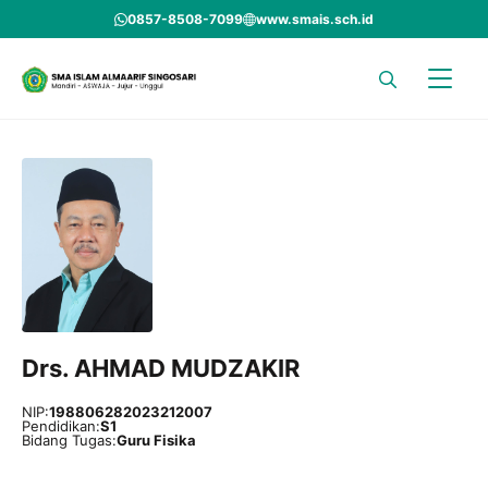
Skip
0857-8508-7099
www.smais.sch.id
to
content
Drs. AHMAD MUDZAKIR
NIP:
198806282023212007
Pendidikan:
S1
Bidang Tugas:
Guru Fisika