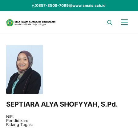
Skip
0857-8508-7099
www.smais.sch.id
to
content
SEPTIARA ALYA SHOFYYAH, S.Pd.
NIP:
Pendidikan:
Bidang Tugas: