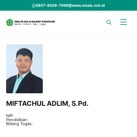
Skip
0857-8508-7099
www.smais.sch.id
to
content
MIFTACHUL ADLIM, S.Pd.
NIP:
Pendidikan:
Bidang Tugas: