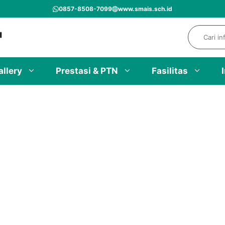
0857-8508-7099
www.smais.sch.id
Search
allery
Prestasi & PTN
Fasilitas