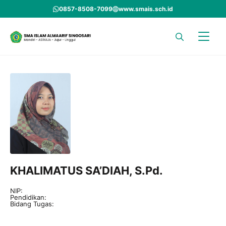
Skip
0857-8508-7099
www.smais.sch.id
to
content
KHALIMATUS SA’DIAH, S.Pd.
NIP:
Pendidikan:
Bidang Tugas: