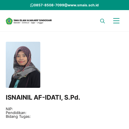
Skip
0857-8508-7099
www.smais.sch.id
to
content
ISNAINIL AF-IDATI, S.Pd.
NIP:
Pendidikan:
Bidang Tugas: