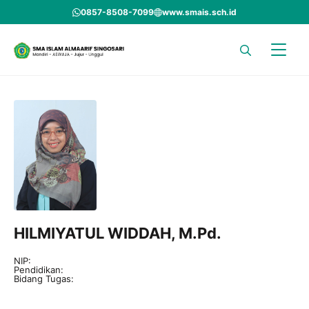
Skip
0857-8508-7099
www.smais.sch.id
to
content
HILMIYATUL WIDDAH, M.Pd.
NIP:
Pendidikan:
Bidang Tugas: