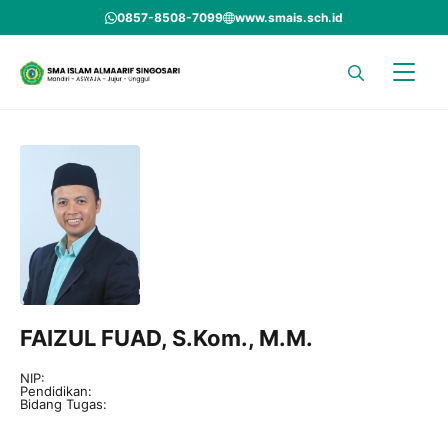
Skip
0857-8508-7099
www.smais.sch.id
to
content
FAIZUL FUAD, S.Kom., M.M.
NIP:
Pendidikan:
Bidang Tugas: