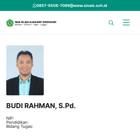
Skip
0857-8508-7099
www.smais.sch.id
to
content
BUDI RAHMAN, S.Pd.
NIP:
Pendidikan:
Bidang Tugas: