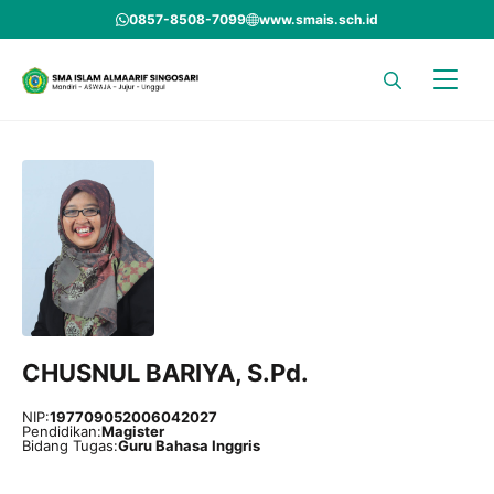
Skip
0857-8508-7099
www.smais.sch.id
to
content
CHUSNUL BARIYA, S.Pd.
NIP:
197709052006042027
Pendidikan:
Magister
Bidang Tugas:
Guru Bahasa Inggris