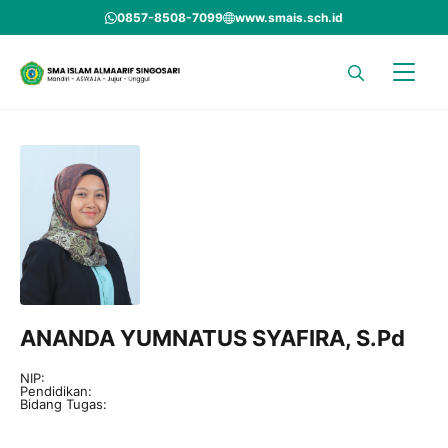
Skip
0857-8508-7099
www.smais.sch.id
to
content
ANANDA YUMNATUS SYAFIRA, S.Pd
NIP:
Pendidikan:
Bidang Tugas: