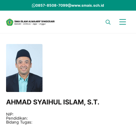
Skip
0857-8508-7099
www.smais.sch.id
to
content
AHMAD SYAIHUL ISLAM, S.T.
NIP:
Pendidikan:
Bidang Tugas: